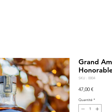
Accueil
Nos produits
A propos
Con
Grand Am
Honorabl
SKU : 0004
Prix
47,00 €
Quantité
*