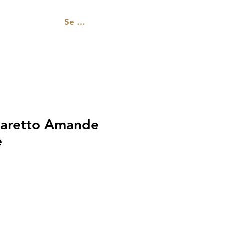
Se connecter
tact
aretto Amande
e