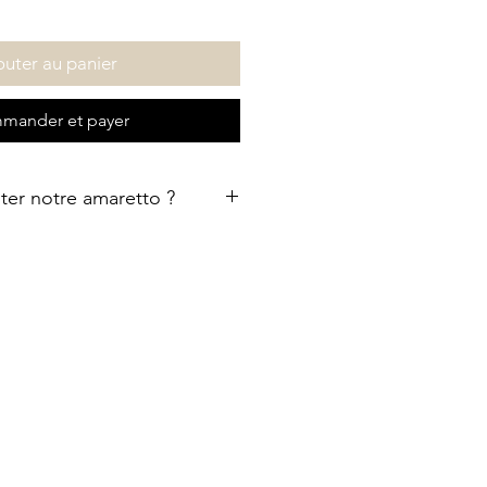
outer au panier
mander et payer
er notre amaretto ?
, nous conseillons de prendre un
ge au niveau de l’épaule et refermé
nt. Cette forme permet de bien
es.
température qui vous convient