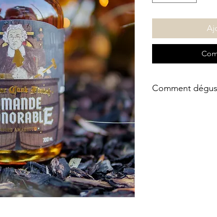
Aj
Com
Comment dégust
Pour la dégustation
verre à vin bien lar
au niveau du buva
capter tous les arôm
Dégustez-le à la 
mais sans glace.